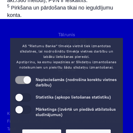
akt./360 metodi), PVN ir ieskaitīts.
5
Pirkšana un pārdošana tikai no ieguldījumu
konta.
Tālrunis
+371 6702 55 55
AS "Rietumu Banka" tīmekļa vietnē tiek izmantotas
sīkdatnes, lai nodrošinātu tīmekļa vietnes darbību un
Vesetas iela 7,
labāku lietošanas pieredzi.
Rīga,
Apstiprinu, ka esmu iepazinies ar
Sīkdatņu izmantošanas
noteikumiem
un piekrītu šādu sīkdatņu izmantošanai.
LV-1013
Atvērt karti
Nepieciešamās (nodrošina korektu vietnes
darbību)
Email:
info@rietumu.lv
Statistika (apkopo lietošanas statistiku)
Mārketinga (izvērtē un piedāvā atbilstošus
Konfidencialitāte
Rekvizīti
Noguldījumu garantijas
sludinājumus)
Finanšu un kontu drošība
Ieguldītāju aizsardzības sistēma
Tarifi
Dokumenti
Trauksmes celšana