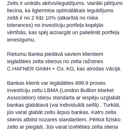
Zelts ir unikāls aktīvs/ieguldījums. Vairāki pētījumi
liecina, ka ilgtermiņa optimālākais ieguldījums
zeltā ir no 2 līdz 10% (atkarībā no riska
tolerances) no investīciju portfeļa kopējās
vērtībās, kas spēj aizsargāt un palielināt portfeļa
ienesīgumu.
Rietumu Banka piedāvā saviem klientiem
iegādāties zelta stieņus no zelta ražotnes
C.HAFNER GmbH + Co. KG, kas atrodas Vācijā.
Bankas klienti var iegādāties 999.9 proves
investīciju zeltu LBMA (London Bullion Market
Association) stieņu standarta ar iespēju uzglabāt
bankas glabātavā (vai individuālā seifā) . Turklāt,
jūs varat glabāt zeltu ārpus bankas. Katrs zelta
stienis atbilst nozares standartiem. Pērkot fizisko
zelto ar piegādi, Jūs varat izvēlēties zelta stieņa