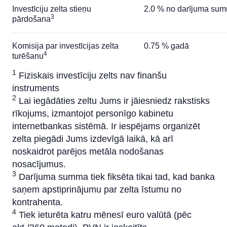
Investīciju zelta stieņu
2.0 % no darījuma su
3
pārdošana
Komisija par investīcijas zelta
0.75 % gadā
4
turēšanu
1
Fiziskais investīciju zelts nav finanšu
instruments
2
Lai iegādāties zeltu Jums ir jāiesniedz rakstisks
rīkojums, izmantojot personīgo kabinetu
internetbankas sistēmā. Ir iespējams organizēt
zelta piegādi Jums izdevīgā laikā, kā arī
noskaidrot parējos metāla nodošanas
nosacījumus.
3
Darījuma summa tiek fiksēta tikai tad, kad banka
saņem apstiprinājumu par zelta īstumu no
kontrahenta.
4
Tiek ieturēta katru mēnesī euro valūtā (pēc