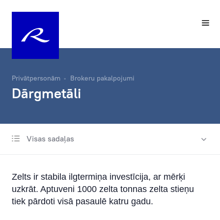
Privātpersonām
Brokeru pakalpojumi
Dārgmetāli
Visas sadaļas
Finansēšana
Dārgmetāli
Zelts ir stabila ilgtermiņa investīcija, ar mērķi
uzkrāt. Aptuveni 1000 zelta tonnas zelta stieņu
tiek pārdoti visā pasaulē katru gadu.