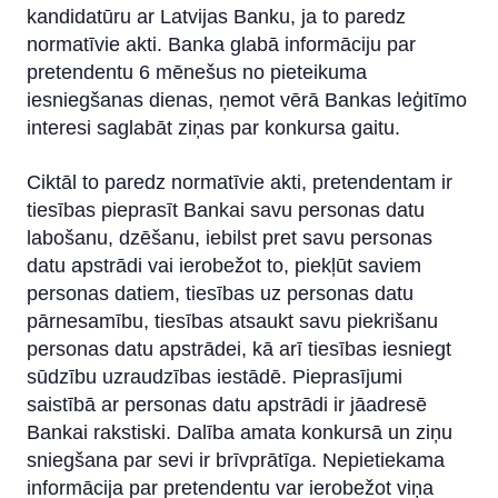
kandidatūru ar Latvijas Banku, ja to paredz
normatīvie akti. Banka glabā informāciju par
pretendentu 6 mēnešus no pieteikuma
iesniegšanas dienas, ņemot vērā Bankas leģitīmo
interesi saglabāt ziņas par konkursa gaitu.
Ciktāl to paredz normatīvie akti, pretendentam ir
tiesības pieprasīt Bankai savu personas datu
labošanu, dzēšanu, iebilst pret savu personas
datu apstrādi vai ierobežot to, piekļūt saviem
personas datiem, tiesības uz personas datu
pārnesamību, tiesības atsaukt savu piekrišanu
personas datu apstrādei, kā arī tiesības iesniegt
sūdzību uzraudzības iestādē. Pieprasījumi
saistībā ar personas datu apstrādi ir jāadresē
Bankai rakstiski. Dalība amata konkursā un ziņu
sniegšana par sevi ir brīvprātīga. Nepietiekama
informācija par pretendentu var ierobežot viņa