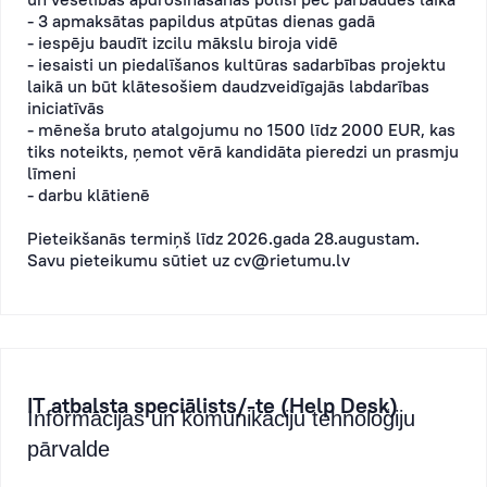
- 3 apmaksātas papildus atpūtas dienas gadā
- iespēju baudīt izcilu mākslu biroja vidē
- iesaisti un piedalīšanos kultūras sadarbības projektu
laikā un būt klātesošiem daudzveidīgajās labdarības
iniciatīvās
- mēneša bruto atalgojumu no 1500 līdz 2000 EUR, kas
tiks noteikts, ņemot vērā kandidāta pieredzi un prasmju
līmeni
- darbu klātienē
Pieteikšanās termiņš līdz 2026.gada 28.augustam.
Savu pieteikumu sūtiet uz
cv@rietumu.lv
IT atbalsta speciālists/-te (Help Desk)
Informācijas un komunikāciju tehnoloģiju
pārvalde