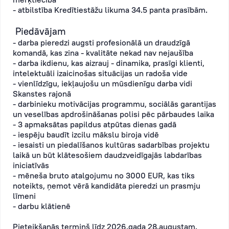
- atbilstība Kredītiestāžu likuma 34.5 panta prasībām.
Piedāvājam
- darba pieredzi augsti profesionālā un draudzīgā
komandā, kas zina - kvalitāte nekad nav nejaušība
- darba ikdienu, kas aizrauj - dinamika, prasīgi klienti,
intelektuāli izaicinošas situācijas un radoša vide
- vienlīdzīgu, iekļaujošu un mūsdienīgu darba vidi
Skanstes rajonā
- darbinieku motivācijas programmu, sociālās garantijas
un veselības apdrošināšanas polisi pēc pārbaudes laika
- 3 apmaksātas papildus atpūtas dienas gadā
- iespēju baudīt izcilu mākslu biroja vidē
- iesaisti un piedalīšanos kultūras sadarbības projektu
laikā un būt klātesošiem daudzveidīgajās labdarības
iniciatīvās
- mēneša bruto atalgojumu no 3000 EUR, kas tiks
noteikts, ņemot vērā kandidāta pieredzi un prasmju
līmeni
- darbu klātienē
Pieteikšanās termiņš līdz 2026.gada 28.augustam.