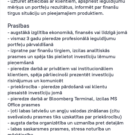
- uzturēt attiecības ar klientiem, apspriest ieguldījumu
mērķus un portfeļu rezultātus, informēt par finanšu
tirgus situāciju un pieejamajiem produktiem.
Prasības
- augstākā izglītība ekonomikā, finansēs vai līdzīgā jomā
- vismaz 3 gadu pieredze profesionālā ieguldījumu
portfeļu pārvaldīšanā
- izpratne par finanšu tirgiem, izcilas analītiskās
prasmes un spēja tās pielietot investīciju lēmumu
pieņemšanā
- pieredze darbā ar privātiem vai institucionāliem
klientiem, spēja pārliecinoši prezentēt investīciju
risinājumus un komunicēt
- priekšrocība - pieredze pārdošanā vai klientu
piesaistē investīciju jomā
- pieredze darbā ar Bloomberg Terminal, izcilas MS
Office prasmes
- ļoti labas latviešu un angļu valodas zināšanas (citu
svešvalodu prasmes tiks uzskatītas par priekšrocību)
- augsta darba organizētība un uzmanība pret detaļām
- labas saskarsmes prasmes, stresa noturība un
mērķtiecība