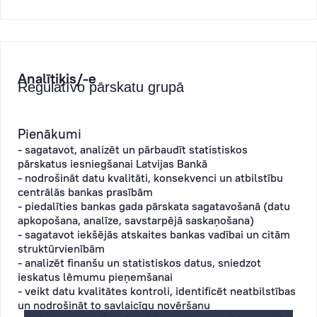
Analītiķis/-e
Regulatīvo pārskatu grupā
Pienākumi
- sagatavot, analizēt un pārbaudīt statistiskos
pārskatus iesniegšanai Latvijas Bankā
- nodrošināt datu kvalitāti, konsekvenci un atbilstību
centrālās bankas prasībām
- piedalīties bankas gada pārskata sagatavošanā (datu
apkopošana, analīze, savstarpējā saskaņošana)
- sagatavot iekšējās atskaites bankas vadībai un citām
struktūrvienībām
- analizēt finanšu un statistiskos datus, sniedzot
ieskatus lēmumu pieņemšanai
- veikt datu kvalitātes kontroli, identificēt neatbilstības
un nodrošināt to savlaicīgu novēršanu