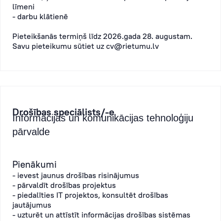
līmeni
- darbu klātienē
Pieteikšanās termiņš līdz 2026.gada 28. augustam.
Savu pieteikumu sūtiet uz
cv@rietumu.lv
Drošības speciālists/-e
Informācijas un komunikācijas tehnoloģiju
pārvalde
Pienākumi
- ievest jaunus drošības risinājumus
- pārvaldīt drošības projektus
- piedalīties IT projektos, konsultēt drošības
jautājumus
- uzturēt un attīstīt informācijas drošības sistēmas