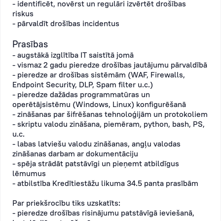
- identificēt, novērst un regulāri izvērtēt drošības
riskus
- pārvaldīt drošības incidentus
Prasības
- augstākā izglītība IT saistītā jomā
- vismaz 2 gadu pieredze drošības jautājumu pārvaldībā
- pieredze ar drošības sistēmām (WAF, Firewalls,
Endpoint Security, DLP, Spam filter u.c.)
- pieredze dažādas programmatūras un
operētājsistēmu (Windows, Linux) konfigurēšanā
- zināšanas par šifrēšanas tehnoloģijām un protokoliem
- skriptu valodu zināšana, piemēram, python, bash, PS,
u.c.
- labas latviešu valodu zināšanas, angļu valodas
zināšanas darbam ar dokumentāciju
- spēja strādāt patstāvīgi un pieņemt atbildīgus
lēmumus
- atbilstība Kredītiestāžu likuma 34.5 panta prasībām
Par priekšrocību tiks uzskatīts:
- pieredze drošības risinājumu patstāvīgā ieviešanā,