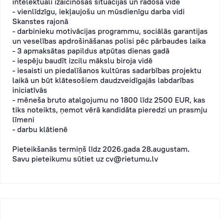
intelektuāli izaicinošas situācijas un radoša vide
- vienlīdzīgu, iekļaujošu un mūsdienīgu darba vidi
Skanstes rajonā
- darbinieku motivācijas programmu, sociālās garantijas
un veselības apdrošināšanas polisi pēc pārbaudes laika
- 3 apmaksātas papildus atpūtas dienas gadā
- iespēju baudīt izcilu mākslu biroja vidē
- iesaisti un piedalīšanos kultūras sadarbības projektu
laikā un būt klātesošiem daudzveidīgajās labdarības
iniciatīvās
- mēneša bruto atalgojumu no 1800 līdz 2500 EUR, kas
tiks noteikts, ņemot vērā kandidāta pieredzi un prasmju
līmeni
- darbu klātienē
Pieteikšanās termiņš līdz 2026.gada 28.augustam.
Savu pieteikumu sūtiet uz
cv@rietumu.lv