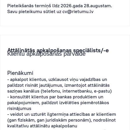
Pieteikšanās termiņš līdz 2026.gada 28.augustam.
Savu pieteikumu sūtiet uz
cv@rietumu.lv
Attālinātās apkalpošanas speciālists/-e
Klientu apkalpošanas pārvalde
Pienākumi
- apkalpot klientus, uzklausot viņu vajadzības un
palīdzot risināt jautājumus, izmantojot attālinātās
saziņas kanālus (telefonu, internetbanku, e-pastu)
- konsultēt klientus par bankas produktiem un
pakalpojumiem, palīdzot izvēlēties piemērotākos
risinājumus
- veidot un uzturēt ilgtermiņa attiecības ar klientiem
(gan fiziskām, gan juridiskām personām), nodrošinot
kvalitatīvu attālinātu apkalpošanu