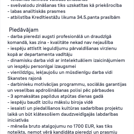
- svešvalodu zināšanas tiks uzskatītas kā priekšrocība
- labas analītiskās prasmes
- atbilstība Kredītiestāžu likuma 34.5.panta prasībām
Piedāvājam
- darba pieredzi augsti profesionālā un draudzīgā
komandā, kas zina - kvalitāte nekad nav nejaušība
- iespēju attīstīt ieguldījumu pārvaldīšanas virzienu
kopā ar departamenta vadītāju
- dinamisku darba vidi ar intelektuāliem izaicinājumiem
un iespēju personīgai izaugsmei
- vienlīdzīgu, iekļaujošu un mūsdienīgu darba vidi
Skanstes rajonā
- darbinieku motivācijas programmu, sociālās garantijas
un veselības apdrošināšanas polisi pēc pārbaudes
- 3 apmaksātas papildus atpūtas dienas gadā
- iespēju baudīt izcilu mākslu biroja vidē
- iesaisti un piedalīšanos kultūras sadarbības projektu
laikā un būt klātesošiem daudzveidīgajās labdarības
iniciatīvās
- mēneša bruto atalgojumu no 1700 EUR, kas tiks
noteikts, ņemot vērā kandidāta pieredzi un prasmju