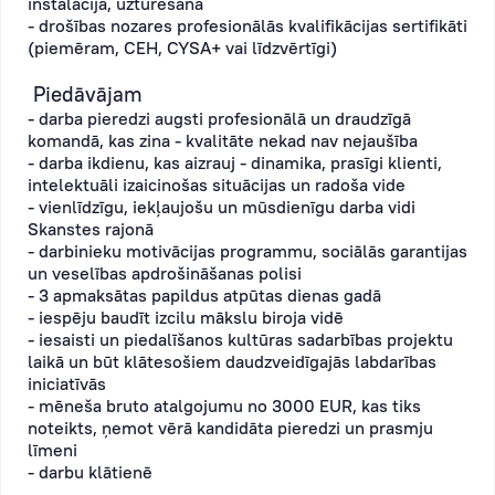
instalācijā, uzturēšanā
- drošības nozares profesionālās kvalifikācijas sertifikāti
(piemēram, CEH, CYSA+ vai līdzvērtīgi)
Piedāvājam
- darba pieredzi augsti profesionālā un draudzīgā
komandā, kas zina - kvalitāte nekad nav nejaušība
- darba ikdienu, kas aizrauj - dinamika, prasīgi klienti,
intelektuāli izaicinošas situācijas un radoša vide
- vienlīdzīgu, iekļaujošu un mūsdienīgu darba vidi
Skanstes rajonā
- darbinieku motivācijas programmu, sociālās garantijas
un veselības apdrošināšanas polisi
- 3 apmaksātas papildus atpūtas dienas gadā
- iespēju baudīt izcilu mākslu biroja vidē
- iesaisti un piedalīšanos kultūras sadarbības projektu
laikā un būt klātesošiem daudzveidīgajās labdarības
iniciatīvās
- mēneša bruto atalgojumu no 3000 EUR, kas tiks
noteikts, ņemot vērā kandidāta pieredzi un prasmju
līmeni
- darbu klātienē