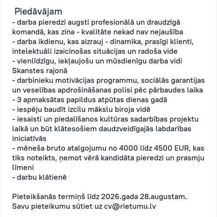
Piedāvājam
- darba pieredzi augsti profesionālā un draudzīgā
komandā, kas zina - kvalitāte nekad nav nejaušība
- darba ikdienu, kas aizrauj - dinamika, prasīgi klienti,
intelektuāli izaicinošas situācijas un radoša vide
- vienlīdzīgu, iekļaujošu un mūsdienīgu darba vidi
Skanstes rajonā
- darbinieku motivācijas programmu, sociālās garantijas
un veselības apdrošināšanas polisi pēc pārbaudes laika
- 3 apmaksātas papildus atpūtas dienas gadā
- iespēju baudīt izcilu mākslu biroja vidē
- iesaisti un piedalīšanos kultūras sadarbības projektu
laikā un būt klātesošiem daudzveidīgajās labdarības
iniciatīvās
- mēneša bruto atalgojumu no 4000 līdz 4500 EUR, kas
tiks noteikts, ņemot vērā kandidāta pieredzi un prasmju
līmeni
- darbu klātienē
Pieteikšanās termiņš līdz 2026.gada 28.augustam.
Savu pieteikumu sūtiet uz
cv@rietumu.lv