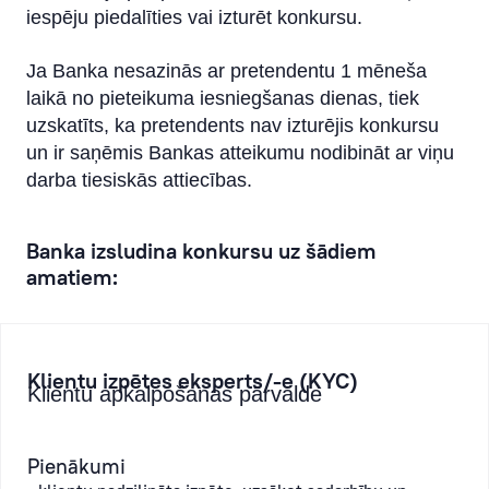
iespēju piedalīties vai izturēt konkursu.
Ja Banka nesazinās ar pretendentu 1 mēneša
laikā no pieteikuma iesniegšanas dienas, tiek
uzskatīts, ka pretendents nav izturējis konkursu
un ir saņēmis Bankas atteikumu nodibināt ar viņu
darba tiesiskās attiecības.
Banka izsludina konkursu uz šādiem
amatiem:
Klientu izpētes eksperts/-e (KYC)
Klientu apkalpošanas pārvalde
Pienākumi