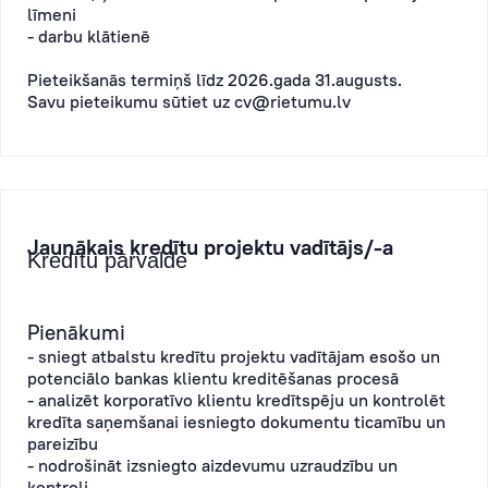
līmeni
- darbu klātienē
Pieteikšanās termiņš līdz 2026.gada 31.augusts.
Savu pieteikumu sūtiet uz
cv@rietumu.lv
Jaunākais kredītu projektu vadītājs/-a
Kredītu pārvalde
Pienākumi
- sniegt atbalstu kredītu projektu vadītājam esošo un
potenciālo bankas klientu kreditēšanas procesā
- analizēt korporatīvo klientu kredītspēju un kontrolēt
kredīta saņemšanai iesniegto dokumentu ticamību un
pareizību
- nodrošināt izsniegto aizdevumu uzraudzību un
kontroli