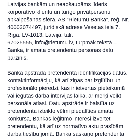
Latvijas bankām un neapšaubāms līderis
korporatīvo klientu un turīgo privātpersonu
Ierosinājumi un sūdzības
apkalpošanas sfērā. AS “Rietumu Banka”, reģ. Nr.
Ilgtspēja
40003074497, juridiskā adrese Vesetas iela 7,
Rīga, LV-1013, Latvija, tālr.
67025555,
info@rietumu.lv
, turpmāk tekstā –
Banka, ir amata pretendentu personas datu
pārzinis.
Banka apstrādā pretendenta identifikācijas datus,
kontaktinformāciju, kā arī ziņas par izglītību un
profesionālo pieredzi, kas ir ietvertas pieteikumā
vai iegūtas darba intervijas laikā, ar mērķi veikt
personāla atlasi. Datu apstrāde ir balstīta uz
pretendenta izteikto vēlmi piedalīties amata
konkursā, Bankas leģitīmo interesi izvērtēt
pretendentu, kā arī uz normatīvo aktu prasībām
darba tiesību jomā. Banka saskaņo pretendenta