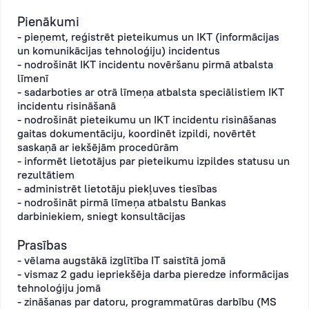
Pienākumi
- pieņemt, reģistrēt pieteikumus un IKT (informācijas
un komunikācijas tehnoloģiju) incidentus
- nodrošināt IKT incidentu novēršanu pirmā atbalsta
līmenī
- sadarboties ar otrā līmeņa atbalsta speciālistiem IKT
incidentu risināšanā
- nodrošināt pieteikumu un IKT incidentu risināšanas
gaitas dokumentāciju, koordinēt izpildi, novērtēt
saskaņā ar iekšējām procedūrām
- informēt lietotājus par pieteikumu izpildes statusu un
rezultātiem
- administrēt lietotāju piekļuves tiesības
- nodrošināt pirmā līmeņa atbalstu Bankas
darbiniekiem, sniegt konsultācijas
Prasības
- vēlama augstākā izglītība IT saistītā jomā
- vismaz 2 gadu iepriekšēja darba pieredze informācijas
tehnoloģiju jomā
- zināšanas par datoru, programmatūras darbību (MS