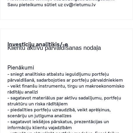
Savu pieteikumu sūtiet uz
cv@rietumu.lv
Investīciju analītiķis/-e
Klientu aktīvu pārvaldīšanas nodaļa
Pienākumi
- sniegt analītisko atbalstu ieguldījumu portfeļu
pārvaldīšanā, sadarbojoties ar portfeļu pārvaldniekiem
- veikt finanšu instrumentu, tirgu un makroekonomisko
rādītāju analīzi
- sagatavot materiālus par aktīvu sadalījumu, portfeļu
struktūru un riska rādītājiem
- piedalīties portfeļu uzraudzībā, veikt aprēķinus,
scenāriju un jutīguma analīzes
- sagatavot iekšējos pārskatus, prezentācijas un
informāciju klientu vajadzībām