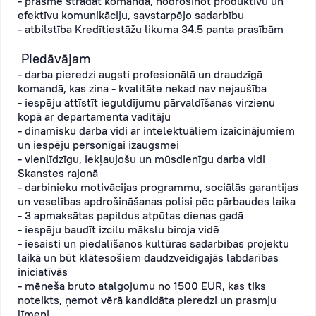
- prasme strādāt komandā, nodrošinot produktīvu un
efektīvu komunikāciju, savstarpējo sadarbību
- atbilstība Kredītiestāžu likuma 34.5 panta prasībām
Piedāvājam
- darba pieredzi augsti profesionālā un draudzīgā
komandā, kas zina - kvalitāte nekad nav nejaušība
- iespēju attīstīt ieguldījumu pārvaldīšanas virzienu
kopā ar departamenta vadītāju
- dinamisku darba vidi ar intelektuāliem izaicinājumiem
un iespēju personīgai izaugsmei
- vienlīdzīgu, iekļaujošu un mūsdienīgu darba vidi
Skanstes rajonā
- darbinieku motivācijas programmu, sociālās garantijas
un veselības apdrošināšanas polisi pēc pārbaudes laika
- 3 apmaksātas papildus atpūtas dienas gadā
- iespēju baudīt izcilu mākslu biroja vidē
- iesaisti un piedalīšanos kultūras sadarbības projektu
laikā un būt klātesošiem daudzveidīgajās labdarības
iniciatīvās
- mēneša bruto atalgojumu no 1500 EUR, kas tiks
noteikts, ņemot vērā kandidāta pieredzi un prasmju
līmeni