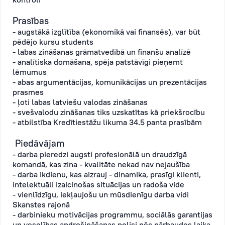
Prasības
- augstākā izglītība (ekonomikā vai finansēs), var būt
pēdējo kursu students
- labas zināšanas grāmatvedībā un finanšu analīzē
- analītiska domāšana, spēja patstāvīgi pieņemt
lēmumus
- abas argumentācijas, komunikācijas un prezentācijas
prasmes
- ļoti labas latviešu valodas zināšanas
- svešvalodu zināšanas tiks uzskatītas kā priekšrocību
- atbilstība Kredītiestāžu likuma 34.5 panta prasībām
Piedāvājam
- darba pieredzi augsti profesionālā un draudzīgā
komandā, kas zina - kvalitāte nekad nav nejaušība
- darba ikdienu, kas aizrauj - dinamika, prasīgi klienti,
intelektuāli izaicinošas situācijas un radoša vide
- vienlīdzīgu, iekļaujošu un mūsdienīgu darba vidi
Skanstes rajonā
- darbinieku motivācijas programmu, sociālās garantijas
un veselības apdrošināšanas polisi pēc pārbaudes laika