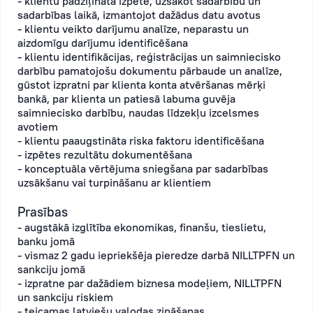
- klientu padziļināta izpēte, uzsākot sadarbību un
sadarbības laikā, izmantojot dažādus datu avotus
- klientu veikto darījumu analīze, neparastu un
aizdomīgu darījumu identificēšana
- klientu identifikācijas, reģistrācijas un saimniecisko
darbību pamatojošu dokumentu pārbaude un analīze,
gūstot izpratni par klienta konta atvēršanas mērķi
bankā, par klienta un patiesā labuma guvēja
saimniecisko darbību, naudas līdzekļu izcelsmes
avotiem
- klientu paaugstināta riska faktoru identificēšana
- izpētes rezultātu dokumentēšana
- konceptuāla vērtējuma sniegšana par sadarbības
uzsākšanu vai turpināšanu ar klientiem
Prasības
- augstākā izglītība ekonomikas, finanšu, tieslietu,
banku jomā
- vismaz 2 gadu iepriekšēja pieredze darbā NILLTPFN un
sankciju jomā
- izpratne par dažādiem biznesa modeļiem, NILLTPFN
un sankciju riskiem
- teicamas latviešu valodas zināšanas