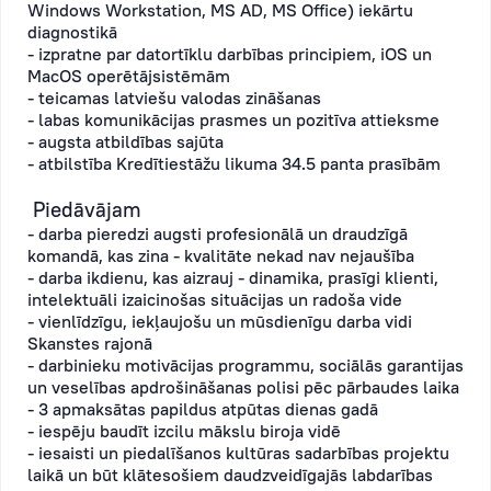
Windows Workstation, MS AD, MS Office) iekārtu
diagnostikā
- izpratne par datortīklu darbības principiem, iOS un
MacOS operētājsistēmām
- teicamas latviešu valodas zināšanas
- labas komunikācijas prasmes un pozitīva attieksme
- augsta atbildības sajūta
- atbilstība Kredītiestāžu likuma 34.5 panta prasībām
Piedāvājam
- darba pieredzi augsti profesionālā un draudzīgā
komandā, kas zina - kvalitāte nekad nav nejaušība
- darba ikdienu, kas aizrauj - dinamika, prasīgi klienti,
intelektuāli izaicinošas situācijas un radoša vide
- vienlīdzīgu, iekļaujošu un mūsdienīgu darba vidi
Skanstes rajonā
- darbinieku motivācijas programmu, sociālās garantijas
un veselības apdrošināšanas polisi pēc pārbaudes laika
- 3 apmaksātas papildus atpūtas dienas gadā
- iespēju baudīt izcilu mākslu biroja vidē
- iesaisti un piedalīšanos kultūras sadarbības projektu
laikā un būt klātesošiem daudzveidīgajās labdarības