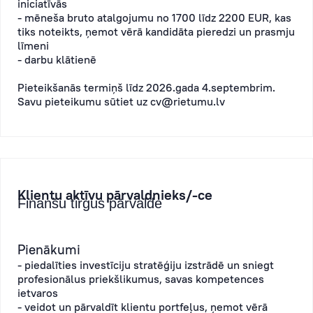
iniciatīvās
- mēneša bruto atalgojumu no 1700 līdz 2200 EUR, kas
tiks noteikts, ņemot vērā kandidāta pieredzi un prasmju
līmeni
- darbu klātienē
Pieteikšanās termiņš līdz 2026.gada 4.septembrim.
Savu pieteikumu sūtiet uz
cv@rietumu.lv
Klientu aktīvu pārvaldnieks/-ce
Finanšu tirgus pārvalde
Pienākumi
- piedalīties investīciju stratēģiju izstrādē un sniegt
profesionālus priekšlikumus, savas kompetences
ietvaros
- veidot un pārvaldīt klientu portfeļus, ņemot vērā