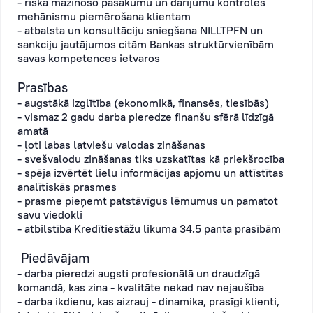
- riska mazinošo pasākumu un darījumu kontroles
mehānismu piemērošana klientam
- atbalsta un konsultāciju sniegšana NILLTPFN un
sankciju jautājumos citām Bankas struktūrvienībām
savas kompetences ietvaros
Prasības
- augstākā izglītība (ekonomikā, finansēs, tiesībās)
- vismaz 2 gadu darba pieredze finanšu sfērā līdzīgā
amatā
- ļoti labas latviešu valodas zināšanas
- svešvalodu zināšanas tiks uzskatītas kā priekšrocība
- spēja izvērtēt lielu informācijas apjomu un attīstītas
analītiskās prasmes
- prasme pieņemt patstāvīgus lēmumus un pamatot
savu viedokli
- atbilstība Kredītiestāžu likuma 34.5 panta prasībām
Piedāvājam
- darba pieredzi augsti profesionālā un draudzīgā
komandā, kas zina - kvalitāte nekad nav nejaušība
- darba ikdienu, kas aizrauj - dinamika, prasīgi klienti,