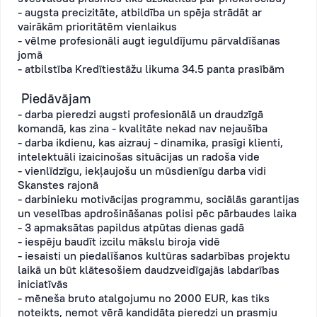
- augsta precizitāte, atbildība un spēja strādāt ar
vairākām prioritātēm vienlaikus
- vēlme profesionāli augt ieguldījumu pārvaldīšanas
jomā
- atbilstība Kredītiestāžu likuma 34.5 panta prasībām
Piedāvājam
- darba pieredzi augsti profesionālā un draudzīgā
komandā, kas zina - kvalitāte nekad nav nejaušība
- darba ikdienu, kas aizrauj - dinamika, prasīgi klienti,
intelektuāli izaicinošas situācijas un radoša vide
- vienlīdzīgu, iekļaujošu un mūsdienīgu darba vidi
Skanstes rajonā
- darbinieku motivācijas programmu, sociālās garantijas
un veselības apdrošināšanas polisi pēc pārbaudes laika
- 3 apmaksātas papildus atpūtas dienas gadā
- iespēju baudīt izcilu mākslu biroja vidē
- iesaisti un piedalīšanos kultūras sadarbības projektu
laikā un būt klātesošiem daudzveidīgajās labdarības
iniciatīvās
- mēneša bruto atalgojumu no 2000 EUR, kas tiks
noteikts, ņemot vērā kandidāta pieredzi un prasmju