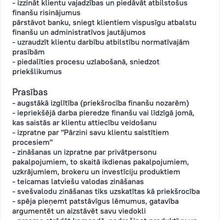
- izzināt klientu vajadzības un piedāvāt atbilstošus
finanšu risinājumus
pārstāvot banku, sniegt klientiem vispusīgu atbalstu
finanšu un administratīvos jautājumos
- uzraudzīt klientu darbību atbilstību normatīvajām
prasībām
- piedalīties procesu uzlabošanā, sniedzot
priekšlikumus
Prasības
- augstākā izglītība (priekšrocība finanšu nozarēm)
- iepriekšējā darba pieredze finanšu vai līdzīgā jomā,
kas saistās ar klientu attiecību veidošanu
- izpratne par "Pārzini savu klientu saistītiem
procesiem"
- zināšanas un izpratne par privātpersonu
pakalpojumiem, to skaitā ikdienas pakalpojumiem,
uzkrājumiem, brokeru un investīciju produktiem
- teicamas latviešu valodas zināšanas
- svešvalodu zināšanas tiks uzskatītas kā priekšrocība
- spēja pieņemt patstāvīgus lēmumus, gatavība
argumentēt un aizstāvēt savu viedokli