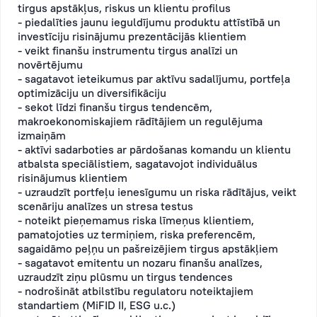
tirgus apstākļus, riskus un klientu profilus
- piedalīties jaunu ieguldījumu produktu attīstībā un
investīciju risinājumu prezentācijās klientiem
- veikt finanšu instrumentu tirgus analīzi un
novērtējumu
- sagatavot ieteikumus par aktīvu sadalījumu, portfeļa
optimizāciju un diversifikāciju
- sekot līdzi finanšu tirgus tendencēm,
makroekonomiskajiem rādītājiem un regulējuma
izmaiņām
- aktīvi sadarboties ar pārdošanas komandu un klientu
atbalsta speciālistiem, sagatavojot individuālus
risinājumus klientiem
- uzraudzīt portfeļu ienesīgumu un riska rādītājus, veikt
scenāriju analīzes un stresa testus
- noteikt pieņemamus riska līmeņus klientiem,
pamatojoties uz termiņiem, riska preferencēm,
sagaidāmo peļņu un pašreizējiem tirgus apstākļiem
- sagatavot emitentu un nozaru finanšu analīzes,
uzraudzīt ziņu plūsmu un tirgus tendences
- nodrošināt atbilstību regulatoru noteiktajiem
standartiem (MiFID II, ESG u.c.)