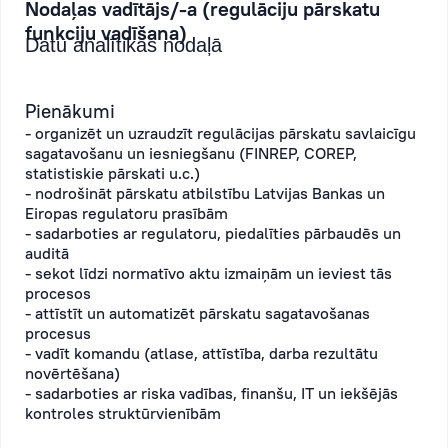
Nodaļas vadītājs/-a (regulāciju pārskatu
funkciju vadīšana)
Datu analītikas nodaļā
Pienākumi
- organizēt un uzraudzīt regulācijas pārskatu savlaicīgu
sagatavošanu un iesniegšanu (FINREP, COREP,
statistiskie pārskati u.c.)
- nodrošināt pārskatu atbilstību Latvijas Bankas un
Eiropas regulatoru prasībām
- sadarboties ar regulatoru, piedalīties pārbaudēs un
auditā
- sekot līdzi normatīvo aktu izmaiņām un ieviest tās
procesos
- attīstīt un automatizēt pārskatu sagatavošanas
procesus
- vadīt komandu (atlase, attīstība, darba rezultātu
novērtēšana)
- sadarboties ar riska vadības, finanšu, IT un iekšējās
kontroles struktūrvienībām