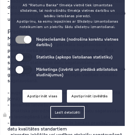
- sadarboties ar finanšu, riska vadības un IT komandām
AS "Rietumu Banka" tīmekļa vietnē tiek izmantotas
datu nodrošināšanā
sīkdatnes, lai nodrošinātu tīmekļa vietnes darbību un
- piedalīties pārskatu sagatavošanas procesu pilnveidē
labāku lietošanas pieredzi.
un automatizācijā
Apstiprinu, ka esmu iepazinies ar
Sīkdatņu izmantošanas
noteikumiem
un piekrītu šādu sīkdatņu izmantošanai.
Prasības
Mēs meklējam pieredzējušu analītiķi ar padziļinātu
Nepieciešamās (nodrošina korektu vietnes
izpratni par statistisko pārskatu sagatavošanu un
darbību)
pieredzi darbā ar centrālās bankas prasībām. Šajā
amatā Jūs būsiet atbildīgs(-a) par kvalitatīvu un
Statistika (apkopo lietošanas statistiku)
savlaicīgu statistisko datu sagatavošanu un
iesniegšanu Latvijas Banka, kā arī piedalīsieties bankas
Mārketinga (izvērtē un piedāvā atbilstošus
gada pārskata izstrādē un iekšējās vadības atskaišu
sludinājumus)
sagatavošanā.
- augstākā izglītība (finanses, ekonomika, vai saistītā
Apstiprināt visas
Apstiprināt izvēlētās
jomā)
- teicamas latviešu valodas zināšanas
- praktiska pieredze statistisko pārskatu sagatavošanā
Lasīt detalizēti
un iesniegšanā Latvijas Bankai
- labas zināšanas par centrālās bankas prasībām un
datu kvalitātes standartiem
- pieredze iekšējās vai vadības atskaišu sagatavošanā