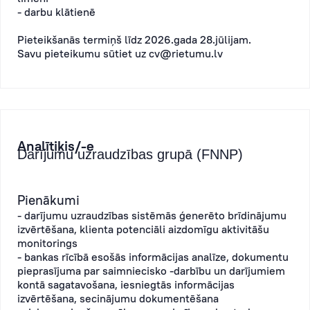
- darbu klātienē
Pieteikšanās termiņš līdz 2026.gada 28.jūlijam.
Savu pieteikumu sūtiet uz
cv@rietumu.lv
Analītiķis/-e
Darījumu uzraudzības grupā (FNNP)
Pienākumi
- darījumu uzraudzības sistēmās ģenerēto brīdinājumu
izvērtēšana, klienta potenciāli aizdomīgu aktivitāšu
monitorings
- bankas rīcībā esošās informācijas analīze, dokumentu
pieprasījuma par saimniecisko -darbību un darījumiem
kontā sagatavošana, iesniegtās informācijas
izvērtēšana, secinājumu dokumentēšana