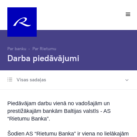
Par banku
Par Rietumu
Darba piedāvājumi
Visas sadaļas
Par mums
Bankas vēsture
Piedāvājam darbu vienā no vadošajām un
Labdarības fonds
prestižākajām bankām Baltijas valstīs - AS
“Rietumu Banka”.
Vadība
Šodien AS “Rietumu Banka” ir viena no lielākajām
Darba piedāvājumi