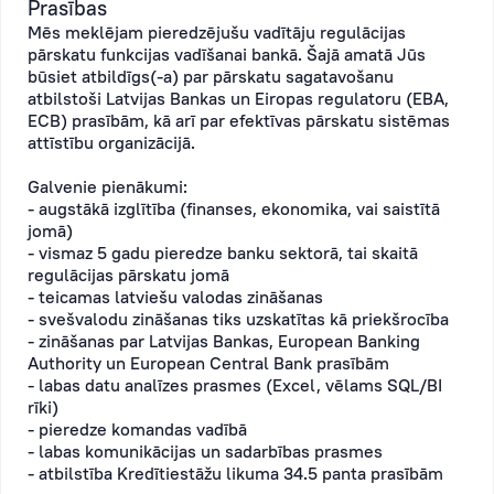
Prasības
Mēs meklējam pieredzējušu vadītāju regulācijas
pārskatu funkcijas vadīšanai bankā. Šajā amatā Jūs
būsiet atbildīgs(-a) par pārskatu sagatavošanu
atbilstoši Latvijas Bankas un Eiropas regulatoru (EBA,
ECB) prasībām, kā arī par efektīvas pārskatu sistēmas
attīstību organizācijā.
Galvenie pienākumi:
- augstākā izglītība (finanses, ekonomika, vai saistītā
jomā)
- vismaz 5 gadu pieredze banku sektorā, tai skaitā
regulācijas pārskatu jomā
- teicamas latviešu valodas zināšanas
- svešvalodu zināšanas tiks uzskatītas kā priekšrocība
- zināšanas par Latvijas Bankas, European Banking
Authority un European Central Bank prasībām
- labas datu analīzes prasmes (Excel, vēlams SQL/BI
rīki)
- pieredze komandas vadībā
- labas komunikācijas un sadarbības prasmes
- atbilstība Kredītiestāžu likuma 34.5 panta prasībām