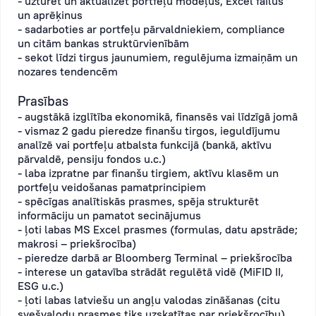
- uzturēt un aktualizēt portfeļu modeļus, Excel failus
un aprēķinus
- sadarboties ar portfeļu pārvaldniekiem, compliance
un citām bankas struktūrvienībām
- sekot līdzi tirgus jaunumiem, regulējuma izmaiņām un
nozares tendencēm
Prasības
- augstākā izglītība ekonomikā, finansēs vai līdzīgā jomā
- vismaz 2 gadu pieredze finanšu tirgos, ieguldījumu
analīzē vai portfeļu atbalsta funkcijā (bankā, aktīvu
pārvaldē, pensiju fondos u.c.)
- laba izpratne par finanšu tirgiem, aktīvu klasēm un
portfeļu veidošanas pamatprincipiem
- spēcīgas analītiskās prasmes, spēja strukturēt
informāciju un pamatot secinājumus
- ļoti labas MS Excel prasmes (formulas, datu apstrāde;
makrosi – priekšrocība)
- pieredze darbā ar Bloomberg Terminal – priekšrocība
- interese un gatavība strādāt regulētā vidē (MiFID II,
ESG u.c.)
- ļoti labas latviešu un angļu valodas zināšanas (citu
svešvalodu prasmes tiks uzskatītas par priekšrocību)