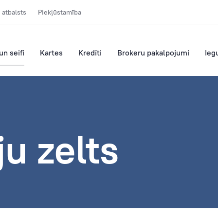
 atbalsts
Piekļūstamība
un seifi
Kartes
Kredīti
Brokeru pakalpojumi
Ieg
ju zelts