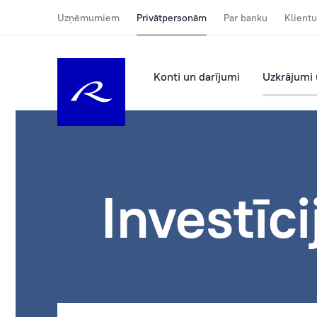
Uzņēmumiem
Privātpersonām
Par banku
Klientu
Konti un darījumi
Uzkrājumi 
Investīci