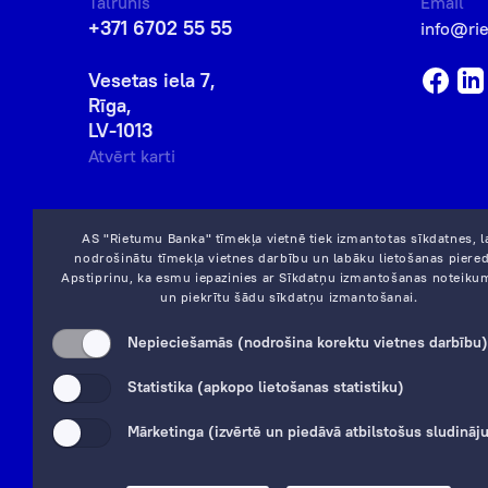
Tālrunis
Email
+371 6702 55 55
info@ri
Vesetas iela 7,
Rīga,
LV-1013
Atvērt karti
AS "Rietumu Banka" tīmekļa vietnē tiek izmantotas sīkdatnes, l
nodrošinātu tīmekļa vietnes darbību un labāku lietošanas piered
Apstiprinu, ka esmu iepazinies ar
Sīkdatņu izmantošanas noteiku
un piekrītu šādu sīkdatņu izmantošanai.
Nepieciešamās (nodrošina korektu vietnes darbību)
Statistika (apkopo lietošanas statistiku)
Mārketinga (izvērtē un piedāvā atbilstošus sludinā