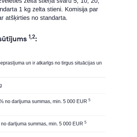
izvēlēties zelta stieņa svaru 5, 10, 20,
darta 1 kg zelta stieni. Komisija par
r atšķirties no standarta.
1,2
asūtījums
:
eprasījuma un ir atkarīgs no tirgus situācijas un
g
5
% no darījuma summas, min. 5 000 EUR
5
 no darījuma summas, min. 5 000 EUR