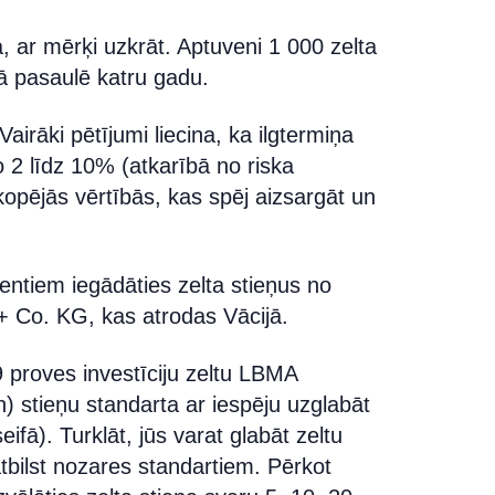
ija, ar mērķi uzkrāt. Aptuveni 1 000 zelta
sā pasaulē katru gadu.
Vairāki pētījumi liecina, ka ilgtermiņa
o 2 līdz 10% (atkarībā no riska
 kopējās vērtībās, kas spēj aizsargāt un
ntiem iegādāties zelta stieņus no
Co. KG, kas atrodas Vācijā.
9 proves investīciju zeltu LBMA
) stieņu standarta ar iespēju uzglabāt
ifā). Turklāt, jūs varat glabāt zeltu
atbilst nozares standartiem. Pērkot