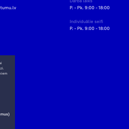
Darba laiks
etumu.lv
P. - Pk. 9:00 - 18:00
Individuālie seifi
P. - Pk. 9:00 - 18:00
ai
zi.
miem
jumus)