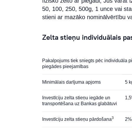
fizisko zelto ar piegādi, Jūs varat 
50, 100, 250, 500g, 1 unce vai stan
stieni ar mazāko nominālvērtību va
Zelta stieņu individuālais p
Pakalpojums tiek sniegts pēc individuāla pi
piegādes pieejamības
Minimālais darījuma apjoms
5 k
Investīciju zelta stieņu iegāde un
1,5
transportēšana uz Bankas glabātuvi
3
Investīciju zelta stieņu pārdošana
2%