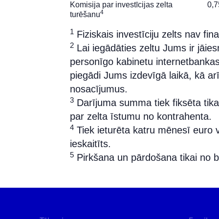
Komisija par investīcijas zelta
0,
4
turēšanu
1
Fiziskais investīciju zelts nav fi
2
Lai iegādāties zeltu Jums ir jāies
personīgo kabinetu internetbankas
piegādi Jums izdevīgā laikā, kā a
nosacījumus.
3
Darījuma summa tiek fiksēta tika
par zelta īstumu no kontrahenta.
4
Tiek ieturēta katru mēnesī euro v
ieskaitīts.
5
Pirkšana un pārdošana tikai no b