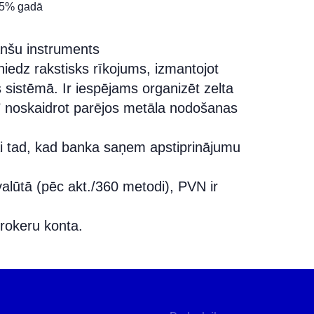
75% gadā
nanšu instruments
niedz rakstisks rīkojums, izmantojot
 sistēmā. Ir iespējams organizēt zelta
rī noskaidrot parējos metāla nodošanas
i tad, kad banka saņem apstiprinājumu
alūtā (pēc akt./360 metodi), PVN ir
rokeru konta.