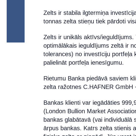
Zelts ir stabila ilgtermiņa investīc
tonnas zelta stieņu tiek pārdoti vi
Zelts ir unikāls aktīvs/ieguldījums. 
optimālākais ieguldījums zeltā ir n
tolerances) no investīciju portfeļa
palielināt portfeļa ienesīgumu.
Rietumu Banka piedāvā saviem klie
zelta ražotnes C.HAFNER GmbH + 
Bankas klienti var iegādāties 999,
(London Bullion Market Association
bankas glabātavā (vai individuālā se
ārpus bankas. Katrs zelta stienis 