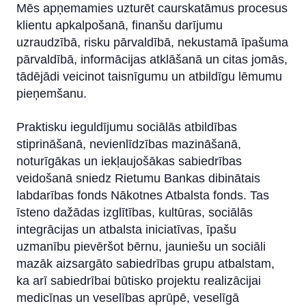
Mēs apņemamies uzturēt caurskatāmus procesus
klientu apkalpošanā, finanšu darījumu
uzraudzībā, risku pārvaldībā, nekustamā īpašuma
pārvaldībā, informācijas atklāšanā un citas jomās,
tādējādi veicinot taisnīgumu un atbildīgu lēmumu
pieņemšanu.
Praktisku ieguldījumu sociālās atbildības
stiprināšanā, nevienlīdzības mazināšanā,
noturīgākas un iekļaujošākas sabiedrības
veidošanā sniedz Rietumu Bankas dibinātais
labdarības fonds Nākotnes Atbalsta fonds. Tas
īsteno dažādas izglītības, kultūras, sociālās
integrācijas un atbalsta iniciatīvas, īpašu
uzmanību pievēršot bērnu, jauniešu un sociāli
mazāk aizsargāto sabiedrības grupu atbalstam,
ka arī sabiedrībai būtisko projektu realizācijai
medicīnas un veselības aprūpē, veselīgā