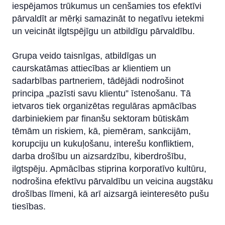
iespējamos trūkumus un cenšamies tos efektīvi
Darba piedāvājumi
pārvaldīt ar mērķi samazināt to negatīvu ietekmi
un veicināt ilgtspējīgu un atbildīgu pārvaldību.
Ierosinājumi un sūdzības
Ilgtspēja
Grupa veido taisnīgas, atbildīgas un
caurskatāmas attiecības ar klientiem un
Apkārtējā vide
sadarbības partneriem, tādējādi nodrošinot
Darbinieki
principa „pazīsti savu klientu” īstenošanu. Tā
ietvaros tiek organizētas regulāras apmācības
Sabiedrība un sociālā atbildība
darbiniekiem par finanšu sektoram būtiskām
tēmām un riskiem, kā, piemēram, sankcijām,
Korporatīvā pārvaldība
korupciju un kukuļošanu, interešu konfliktiem,
darba drošību un aizsardzību, kiberdrošību,
ilgtspēju. Apmācības stiprina korporatīvo kultūru,
nodrošina efektīvu pārvaldību un veicina augstāku
drošības līmeni, kā arī aizsargā ieinteresēto pušu
tiesības.