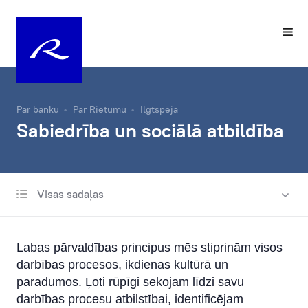
Par banku
Par Rietumu
Ilgtspēja
Sabiedrība un sociālā atbildība
Visas sadaļas
Par mums
Bankas vēsture
Labas pārvaldības principus mēs stiprinām visos
Labdarības fonds
darbības procesos, ikdienas kultūrā un
paradumos. Ļoti rūpīgi sekojam līdzi savu
Vadība
darbības procesu atbilstībai, identificējam