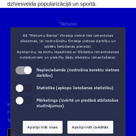
dzīvesveida popularizācijā un sportā.
Tālrunis
+371 6702 55 55
AS "Rietumu Banka" tīmekļa vietnē tiek izmantotas
sīkdatnes, lai nodrošinātu tīmekļa vietnes darbību un
Vesetas iela 7,
labāku lietošanas pieredzi.
Rīga,
Apstiprinu, ka esmu iepazinies ar
Sīkdatņu izmantošanas
noteikumiem
un piekrītu šādu sīkdatņu izmantošanai.
LV-1013
Atvērt karti
Nepieciešamās (nodrošina korektu vietnes
darbību)
Email:
info@rietumu.lv
Statistika (apkopo lietošanas statistiku)
Mārketinga (izvērtē un piedāvā atbilstošus
Konfidencialitāte
Rekvizīti
Noguldījumu garantijas
sludinājumus)
Finanšu un kontu drošība
Ieguldītāju aizsardzības sistēma
Tarifi
Dokumenti
Trauksmes celšana
Apstiprināt visas
Apstiprināt izvēlētās