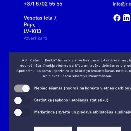
+371 6702 55 55
info@ri
Vesetas iela 7,
Rīga,
LV-1013
Atvērt karti
AS "Rietumu Banka" tīmekļa vietnē tiek izmantotas sīkdatnes, l
nodrošinātu tīmekļa vietnes darbību un labāku lietošanas piered
Apstiprinu, ka esmu iepazinies ar
Sīkdatņu izmantošanas noteiku
un piekrītu šādu sīkdatņu izmantošanai.
Nepieciešamās (nodrošina korektu vietnes darbību)
Statistika (apkopo lietošanas statistiku)
Mārketinga (izvērtē un piedāvā atbilstošus sludinā