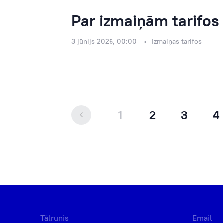
Par izmaiņām tarifos
3 jūnijs 2026, 00:00
Izmaiņas tarifos
1
2
3
4
Tālrunis
Email