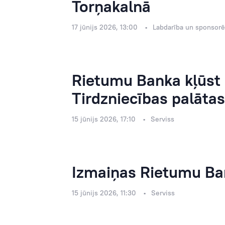
Torņakalnā
17 jūnijs 2026, 13:00
Labdarība un sponsor
Rietumu Banka kļūst
Tirdzniecības palāta
15 jūnijs 2026, 17:10
Serviss
Izmaiņas Rietumu Ban
15 jūnijs 2026, 11:30
Serviss