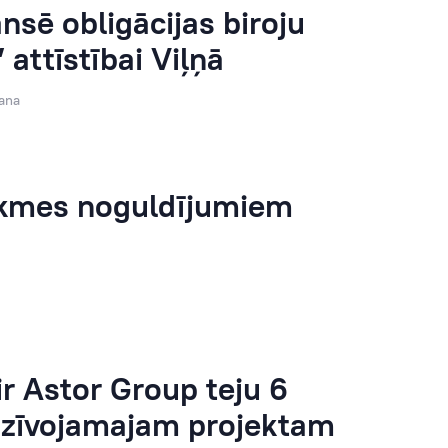
sē obligācijas biroju
 attīstībai Viļņā
ana
likmes noguldījumiem
r Astor Group teju 6
 dzīvojamajam projektam