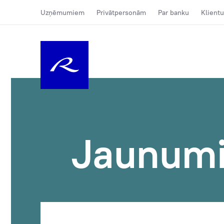
Uzņēmumiem
Privātpersonām
Par banku
Klientu
Jaunum